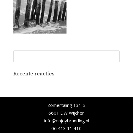
Recente reacties
Zomertaling 131-3
6601 DW Wijchen
info@enjoybranding.nl
06 413 11 410