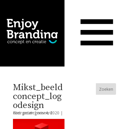
WIJ
WERK
CONTACT
Mikst_beeld
concept_log
odesign
door
| Niet gecategoriseerd
peter
|
nov 4, 2020